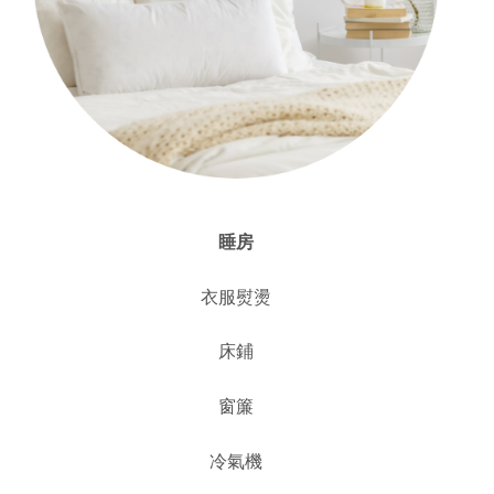
睡房
衣服熨燙
床鋪
窗簾
冷氣機