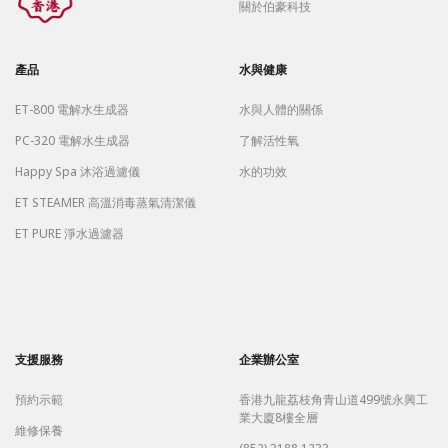
關於伯豪科技
產品
水與健康
ET-800 電解水生成器
水與人體的關係
PC-320 電解水生成器
了解活性氧
Happy Spa 沐浴過濾儀
水的功效
ET STEAMER 高溫消毒蒸氣清潔儀
ET PURE 淨水過濾器
支援服務
企業辦公室
預約示範
香港九龍荔枝角青山道499號永興工
業大廈8樓全層
維修保養