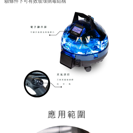
驗條件下可有效坡壊病毒結構
應 用 範 圍