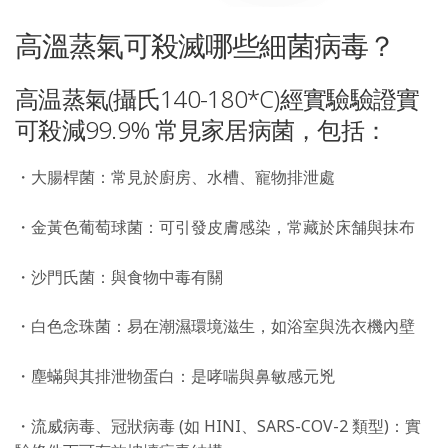
高溫蒸氣可殺滅哪些細菌病毒？
高温蒸氣(攝氏140-180*C)經實驗驗證實
可殺減99.9% 常見家居病菌，包括：
・大腸桿菌：常見於廚房、水槽、寵物排泄處
・金黃色葡萄球菌：可引發皮膚感染，常藏於床舗與抹布
・沙門氏菌：與食物中毒有關
・白色念珠菌：易在潮濕環境滋生，如浴室與洗衣機內壁
・塵蟎與其排泄物蛋白：是哮喘與鼻敏感元兇
・流威病毒、冠狀病毒 (如 HINI、SARS-COV-2 類型)：實